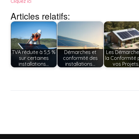
Cliquez ici
Articles relatifs:
TVA réduite à 5,5 %
Démarches et
Les Démarche
sur certaines
conformité des
la Conformité 
installations…
installations…
vos Projets