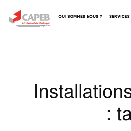
QUI SOMMES NOUS ?
SERVICES
La
Accompa
CAPEB,
des entre
la
Sécurisat
Maison
de l’emplo
des
Artisans
Conseil
Installatio
en
La
formation
CAPEB
nationale
Assistan
: t
juridique
La
CAPEB
Qualifica
AURA
Service
La
techniqu
CAPEB,