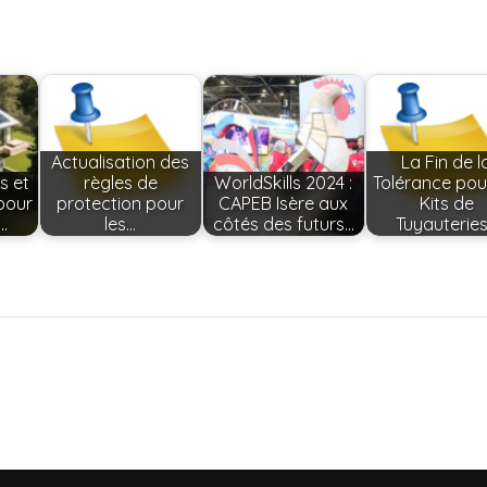
Actualisation des
La Fin de l
s et
règles de
WorldSkills 2024 :
Tolérance pou
pour
protection pour
CAPEB Isère aux
Kits de
…
les…
côtés des futurs…
Tuyauterie