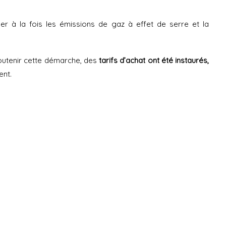
r à la fois les émissions de gaz à effet de serre et la
soutenir cette démarche, des
tarifs d’achat ont été instaurés,
ent.
ÉTAT DE CONNEXION
IDENTIFIANT OU E-MAIL