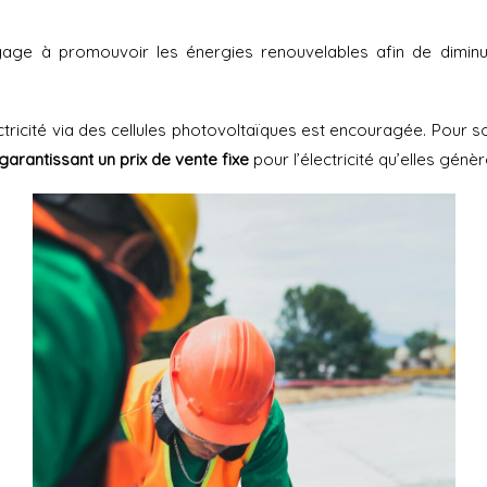
salariés
E-
ue
gage à promouvoir les énergies renouvelables afin de diminue
boutique
La
boîte
à
ectricité via des cellules photovoltaïques est encouragée. Pour 
outils
 garantissant un prix de vente fixe
pour l’électricité qu’elles génèr