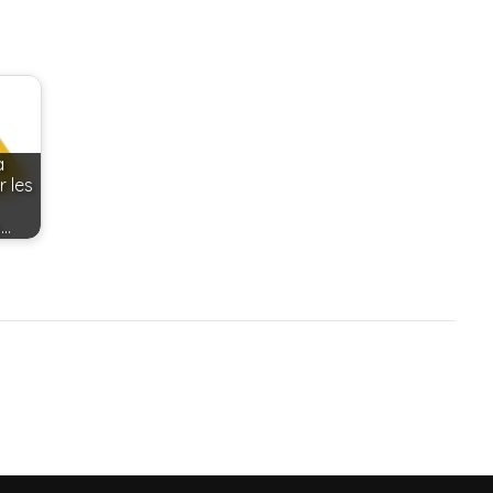
a
r les
s…