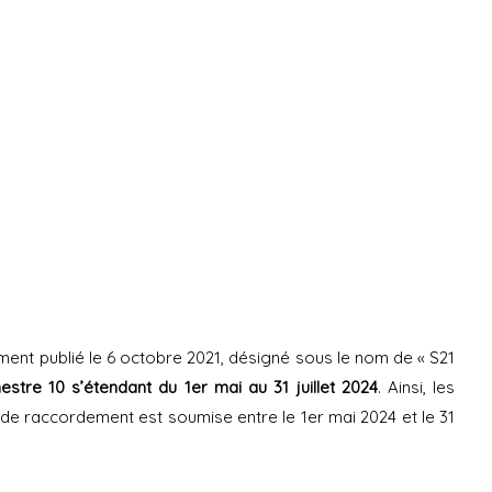
MOT DE PASSE
Oublié ?
NOM D'UTILISATEUR
alement publié le 6 octobre 2021, désigné sous le nom de « S21
estre 10 s’étendant du 1er mai au 31 juillet 2024
. Ainsi, les
MOT DE PASSE
de raccordement est soumise entre le 1er mai 2024 et le 31