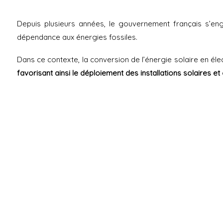
Membre
Service
de l’U2P
transition
écologiq
Depuis plusieurs années, le gouvernement français s’en
Les
et RSE
administrateurs
dépendance aux énergies fossiles.
L’équipe
Dans ce contexte, la conversion de l’énergie solaire en él
Histoire
favorisant ainsi le déploiement des installations solaires et