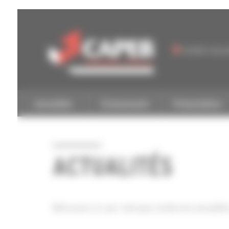
Membre
Service
de l’U2P
transition
écologiq
Les
et RSE
administrateurs
L’équipe
Histoire