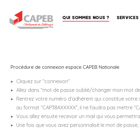
QUI SOMMES NOUS ?
SERVICES
La
Accompa
CAPEB,
des entre
la
Procédure de connexion espace CAPEB Nationale
Sécurisat
Maison
de l’emplo
des
Artisans
Cliquez sur “connexion”
Conseil
en
Allez dans “mot de passe oublié/changer mon mot d
La
formation
CAPEB
Rentrez votre numéro d’adhérent qui constitue votre i
nationale
Assistan
au format “CAP38AXXXXX”, il ne faudra pas mettre “C
juridique
La
Vous allez ensuite recevoir un mail qui vous permettr
CAPEB
Qualifica
AURA
Une fois que vous avez personnalisé le mot de passe,
Service
La
techniqu
CAPEB,