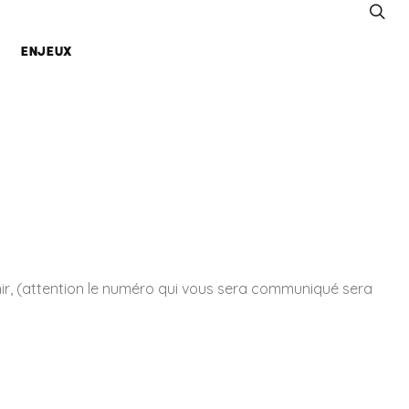
ENJEUX
Marchés
s
Publics
Valorisation
des métiers
CAP
prévention
chantiers
nir, (attention le numéro qui vous sera communiqué sera
Reprise
d’entreprise