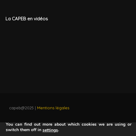
La CAPEB en vidéos
capeb@2025 |
Mentions légales
Nous utilisons des cookies pour vous offrir la meilleure
expérience sur notre site.
You can find out more about which cookies we are using or
switch them off in
.
settings