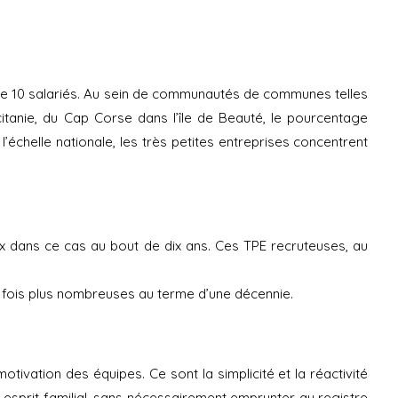
MOT DE PASSE
 de 10 salariés. Au sein de communautés de communes telles
nie, du Cap Corse dans l’île de Beauté, le pourcentage
l’échelle nationale, les très petites entreprises concentrent
ux dans ce cas au bout de dix ans. Ces TPE recruteuses, au
nq fois plus nombreuses au terme d’une décennie.
otivation des équipes. Ce sont la simplicité et la réactivité
 esprit familial, sans nécessairement emprunter au registre