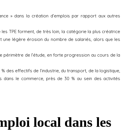
ÉTAT DE CONNEXION
ance » dans la création d’emplois par rapport aux autres
IDENTIFIANT OU E-MAIL
es TPE forment, de très loin, la catégorie la plus créatrice
ent une légère érosion du nombre de salariés, alors que les
MOT DE PASSE
r le périmètre de l’étude, en forte progression au cours de la
 des effectifs de l’industrie, du transport, de la logistique,
Oublié ?
iés dans le commerce, près de 30 % au sein des activités
mploi local dans les
NOM D'UTILISATEUR