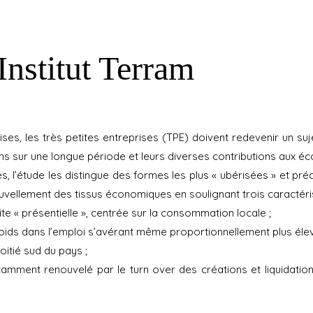
nstitut Terram
ises, les très petites entreprises (TPE) doivent redevenir un su
ns sur une longue période et leurs diverses contributions aux éco
és, l’étude les distingue des formes les plus « ubérisées » et p
vellement des tissus économiques en soulignant trois caractéris
te « présentielle », centrée sur la consommation locale ;
 poids dans l’emploi s’avérant même proportionnellement plus éle
oitié sud du pays ;
nstamment renouvelé par le turn over des créations et liquidati