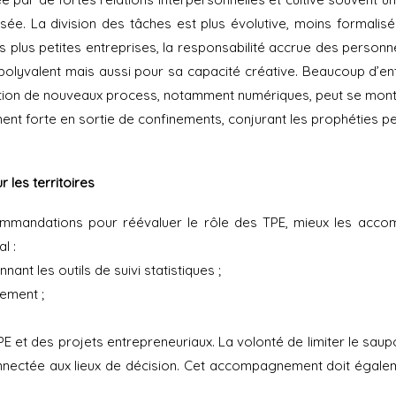
lorisée. La division des tâches est plus évolutive, moins forma
 plus petites entreprises, la responsabilité accrue des personnel
polyvalent mais aussi pour sa capacité créative. Beaucoup d’ent
ion de nouveaux process, notamment numériques, peut se montre
ent forte en sortie de confinements, conjurant les prophéties p
 les territoires
ommandations pour réévaluer le rôle des TPE, mieux les acco
l :
ant les outils de suivi statistiques ;
ement ;
E et des projets entrepreneuriaux. La volonté de limiter le sau
connectée aux lieux de décision. Cet accompagnement doit égaleme