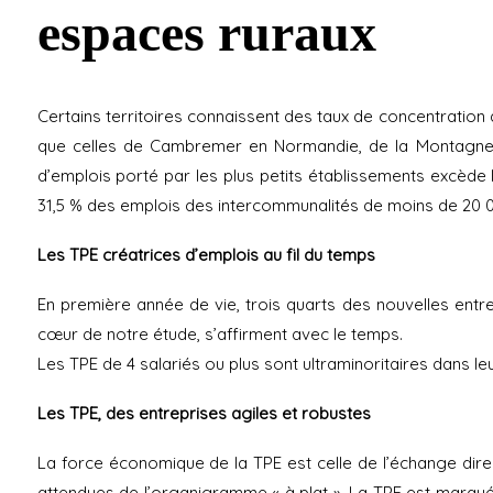
espaces ruraux
Certains territoires connaissent des taux de concentratio
que celles de Cambremer en Normandie, de la Montagne 
d’emplois porté par les plus petits établissements excède le
31,5 % des emplois des intercommunalités de moins de 20 000
Les TPE créatrices d’emplois au fil du temps
En première année de vie, trois quarts des nouvelles entr
cœur de notre étude, s’affirment avec le temps.
Les TPE de 4 salariés ou plus sont ultraminoritaires dans le
Les TPE, des entreprises agiles et robustes
La force économique de la TPE est celle de l’échange direct 
attendues de l’organigramme « à plat ». La TPE est marquée