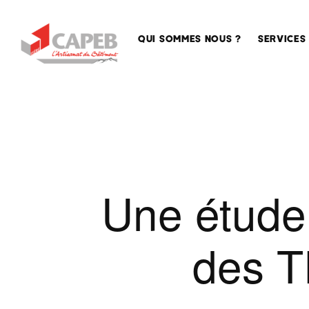
QUI SOMMES NOUS ?
SERVICES
La
Accompa
CAPEB,
des entre
la
Sécurisat
Maison
de l’emplo
des
Artisans
Conseil
Une étude 
en
La
formation
CAPEB
nationale
Assistan
des TP
juridique
La
CAPEB
Qualifica
AURA
Service
La
techniqu
CAPEB,