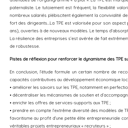
paternaliste. Le tutoiement est fréquent, la flexibilité va
nombreux salariés plébiscitent également la convivialité des
fort des dirigeants…La TPE est valorisée pour son aspect 
ans), ouvertes à de nouveaux modèles. Le temps d’absorpt
La résilience des entreprises s’est avérée de fait extrêmem
de robustesse.
Pistes de réflexion pour renforcer le dynamisme des TPE sur
En conclusion, l’étude formule un certain nombre de rec
capacités contributives au développement économique loca
• améliorer les savoirs sur les TPE, notamment en perfectionn
• décentraliser les mécanismes de soutien et d’accompagn
• enrichir les offres de services-supports aux TPE ;
• prendre en compte l’extrême diversité des modèles de TP
favoritisme au profit d’une petite élite entrepreneuriale 
véritables projets entrepreneuriaux « recruteurs » ;