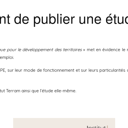
salariés
E-
ent de publier une étu
ue
boutique
La
boîte
à
outils
que pour le développement des territoires
» met en évidence le r
’emploi.
PE, sur leur mode de fonctionnement et sur leurs particularités
ut Terram ainsi que l’étude elle-même.