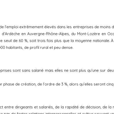
n de l’emploi extrêmement élevés dans les entreprises de moins
d’Ardèche en Auvergne-Rhône-Alpes, du Mont-Lozère en Occita
 seuil de 60 %, soit trois fois plus que la moyenne nationale. À 
 habitants, de profil rural et peu dense.
eprises sont sans salarié mais elles ne sont plus qu’une sur de
ur phase de création, de l’ordre de 3 %, alors qu’elles seront ci
entre dirigeants et salariés, de la rapidité de décision, de la m
 par de fortes relations interpersonnelles et cultive souvent un