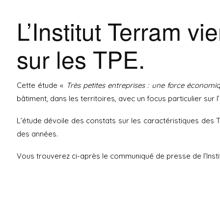
Membre
Service
de l’U2P
transition
L’Institut Terram vi
écologiq
Les
et RSE
administrateurs
sur les TPE.
L’équipe
Histoire
Cette étude «
Très petites entreprises : une force économi
bâtiment, dans les territoires, avec un focus particulier sur l
L’étude dévoile des constats sur les caractéristiques des T
des années.
Vous trouverez ci-après le communiqué de presse de l’Instit