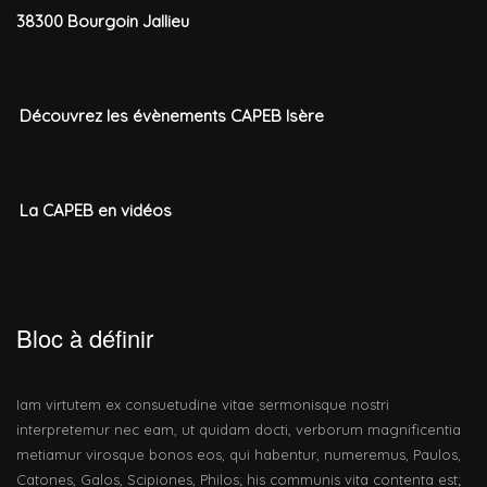
38300 Bourgoin Jallieu
Découvrez les évènements CAPEB Isère
La CAPEB en vidéos
Bloc à définir
Iam virtutem ex consuetudine vitae sermonisque nostri
interpretemur nec eam, ut quidam docti, verborum magnificentia
metiamur virosque bonos eos, qui habentur, numeremus, Paulos,
Catones, Galos, Scipiones, Philos; his communis vita contenta est;