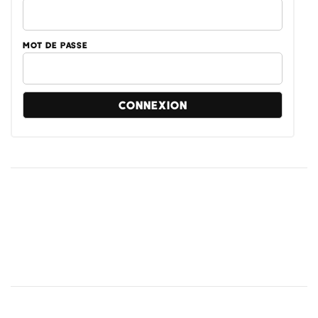
MOT DE PASSE
Bureaux Grenoble
38 Avenue Victor Hugo
38800 Le Pont de CLaix