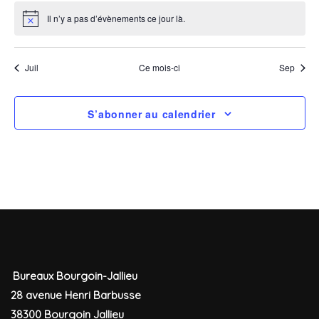
Évè
Il n’y a pas d’évènements ce jour là.
Notice
Juil
Ce mois-ci
Sep
S’abonner au calendrier
Bureaux Bourgoin-Jallieu
28 avenue Henri Barbusse
38300 Bourgoin Jallieu