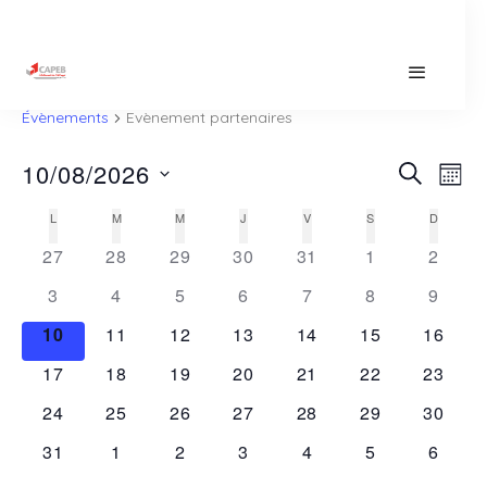
Evènement partenaires
Évènements
Evènement partenaires
Na
10/08/2026
Rec
Recherch
Mois
de
SÉLECTIONNEZ
L
M
M
J
V
S
D
Calendrier
UNE
et
vu
DATE.
27
28
29
30
31
1
2
Év
de
3
4
5
6
7
8
navi
9
10
11
12
13
14
15
16
Évènements
de
17
18
19
20
21
22
23
24
25
26
27
28
29
30
vue
31
1
2
3
4
5
6