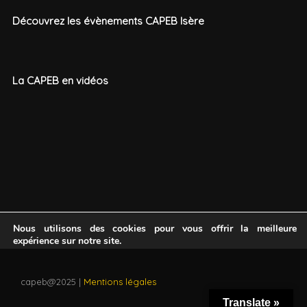
Découvrez les évènements CAPEB Isère
La CAPEB en vidéos
Nous utilisons des cookies pour vous offrir la meilleure
expérience sur notre site.
You can find out more about which cookies we are using or
switch them off in
.
settings
capeb@2025 |
Mentions légales
Accepter
Translate »