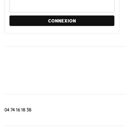
Bureaux Grenoble
38 Avenue Victor Hugo
38800 Le Pont de CLaix
04 74 16 18 38