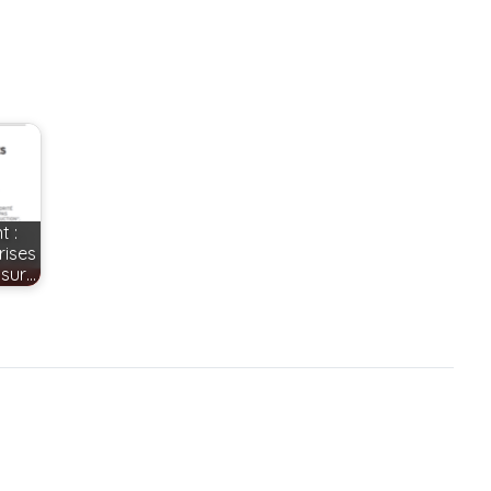
MOT DE PASSE
Oublié ?
t :
rises
 sur…
NOM D'UTILISATEUR
MOT DE PASSE