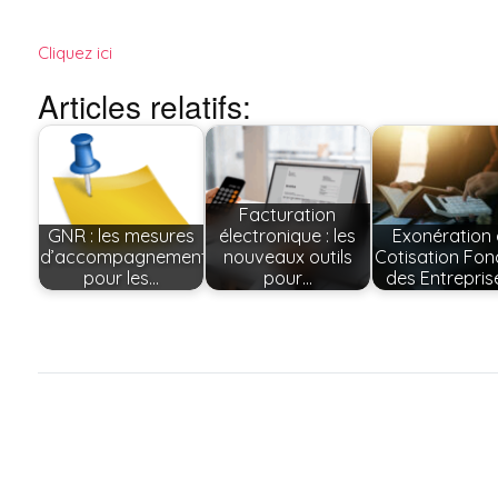
Membre
Service
de l’U2P
transition
écologiq
Cliquez ici
Les
et RSE
administrateurs
Articles relatifs:
L’équipe
Histoire
Facturation
GNR : les mesures
électronique : les
Exonération
d’accompagnement
nouveaux outils
Cotisation Fon
pour les…
pour…
des Entrepris