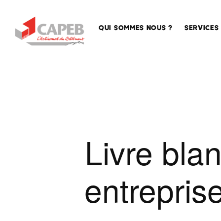
QUI SOMMES NOUS ?
SERVICES
La
Accompa
CAPEB,
des entre
la
Sécurisat
Maison
de l’emplo
des
Artisans
Conseil
Livre bla
en
La
formation
CAPEB
nationale
Assistan
entrepris
juridique
La
CAPEB
Qualifica
AURA
Service
La
techniqu
CAPEB,