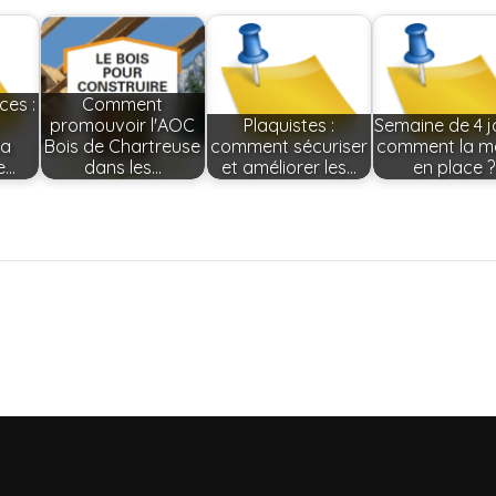
es :
Comment
promouvoir l'AOC
Plaquistes :
Semaine de 4 jo
la
Bois de Chartreuse
comment sécuriser
comment la m
e…
dans les…
et améliorer les…
en place 