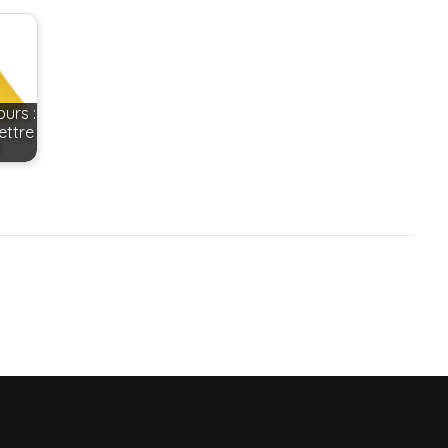
NOM D'UTILISATEUR
urs :
MOT DE PASSE
ettre
?