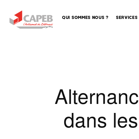
QUI SOMMES NOUS ?
SERVICES
La
Accompa
CAPEB,
des entre
la
Sécurisat
Maison
de l’emplo
des
Artisans
Conseil
Alternanc
en
La
formation
CAPEB
nationale
Assistan
dans les
juridique
La
CAPEB
Qualifica
AURA
Service
La
techniqu
CAPEB,