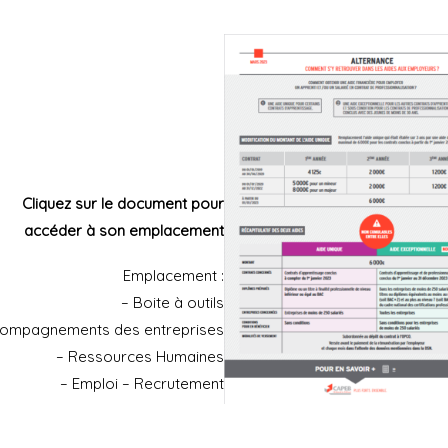
salariés
E-
ue
boutique
La
boîte
à
outils
Cliquez sur le document pour
accéder à son emplacement
Emplacement :
– Boite à outils
compagnements des entreprises
– Ressources Humaines
– Emploi – Recrutement