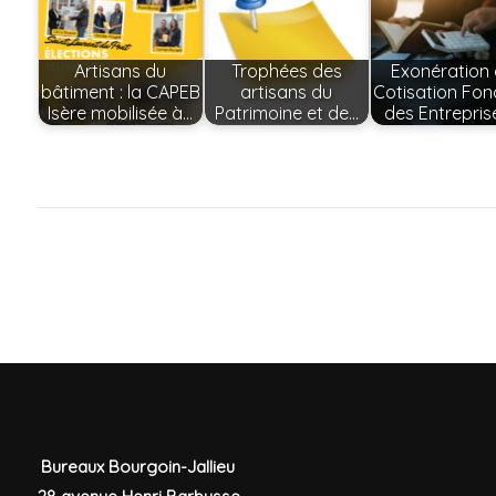
Artisans du
Trophées des
Exonération
bâtiment : la CAPEB
artisans du
Cotisation Fon
Isère mobilisée à…
Patrimoine et de…
des Entrepris
Bureaux Bourgoin-Jallieu