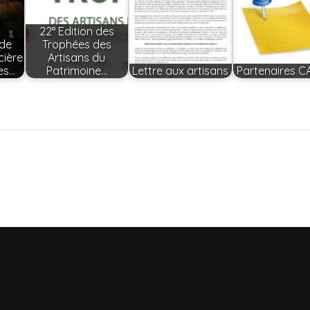
22° Edition des
 de
Trophées des
cière
Artisans du
es…
Patrimoine…
Lettre aux artisans
Partenaires C