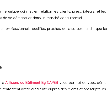
salariés
E-
ue
me unique qui met en relation les clients, prescripteurs, et les 
boutique
ant de se démarquer dans un marché concurrentiel.
La
boîte
à
es professionnels qualifiés proches de chez eux, tandis que les a
outils
e
aire
Artisans du Bâtiment By CAPEB
vous permet de vous démarq
enforcent votre crédibilité auprès des clients et prescripteurs.