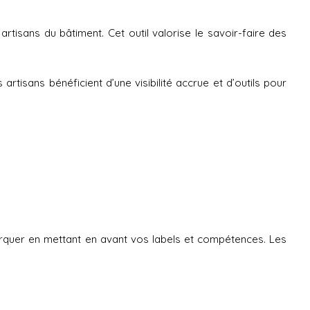
artisans du bâtiment. Cet outil valorise le savoir-faire des
rtisans bénéficient d’une visibilité accrue et d’outils pour
ÉTAT DE CONNEXION
uer en mettant en avant vos labels et compétences. Les
IDENTIFIANT OU E-MAIL
MOT DE PASSE