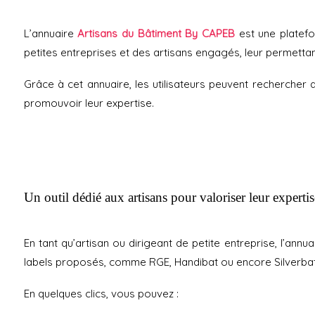
Membre
Service
de l’U2P
transition
écologiq
L’annuaire
Artisans du Bâtiment By CAPEB
est une platefor
Les
et RSE
administrateurs
petites entreprises et des artisans engagés, leur permett
L’équipe
Grâce à cet annuaire, les utilisateurs peuvent rechercher d
Histoire
promouvoir leur expertise.
Un outil dédié aux artisans pour valoriser leur expertis
En tant qu’artisan ou dirigeant de petite entreprise, l’annu
labels proposés, comme RGE, Handibat ou encore Silverbat, r
En quelques clics, vous pouvez :