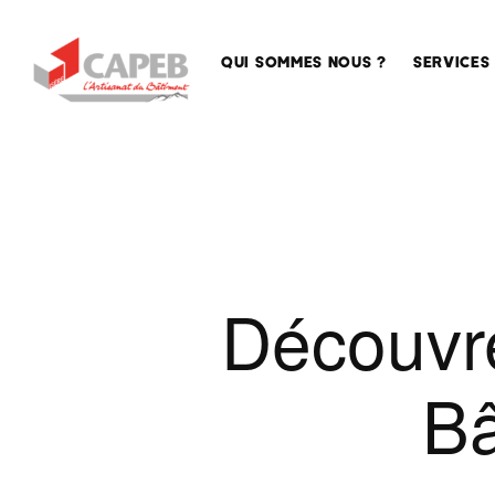
QUI SOMMES NOUS ?
SERVICES
La
Accompa
CAPEB,
des entre
la
Sécurisat
Maison
de l’emplo
des
Artisans
Conseil
Découvre
en
La
formation
CAPEB
nationale
Assistan
B
juridique
La
CAPEB
Qualifica
AURA
Service
La
techniqu
CAPEB,