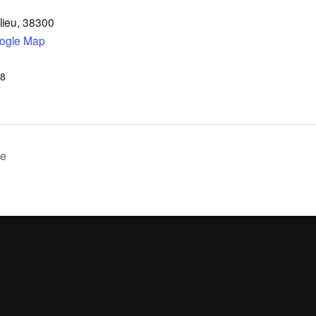
lieu
,
38300
ogle Map
38
ue