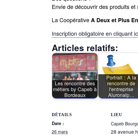
Envie de découvrir des produits et 
La Coopérative
A Deux et Plus En
Inscription obligatoire en cliquant ic
Articles relatifs:
Portrait : A la
Les rencontre des
rencontre de
métiers by Capeb à
l'entreprise
Bordeaux
Aluronalp…
DÉTAILS
LIEU
Date :
Capeb Bourg
28 avenue h
26 mars