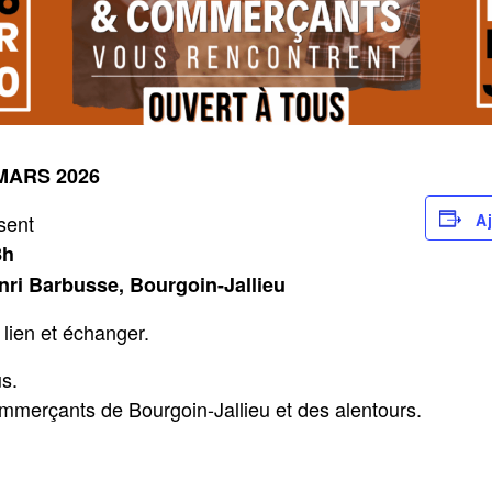
salariés
E-
ue
boutique
La
boîte
à
outils
MARS 2026
sent
A
8h
ri Barbusse, Bourgoin-Jallieu
lien et échanger.
us.
ommerçants de Bourgoin-Jallieu et des alentours.