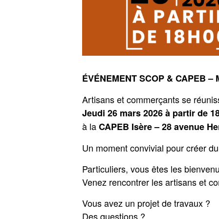
Membre
Service
de l’U2P
transition
écologiq
Les
et RSE
administrateurs
L’équipe
Histoire
ÉVÉNEMENT SCOP & CAPEB – 
Artisans et commerçants se réunis
Jeudi 26 mars 2026 à partir de 1
à la
CAPEB Isère – 28 avenue Hen
Un moment convivial pour créer du 
Particuliers, vous êtes les bienven
Venez rencontrer les artisans et c
Vous avez un projet de travaux ?
Des questions ?