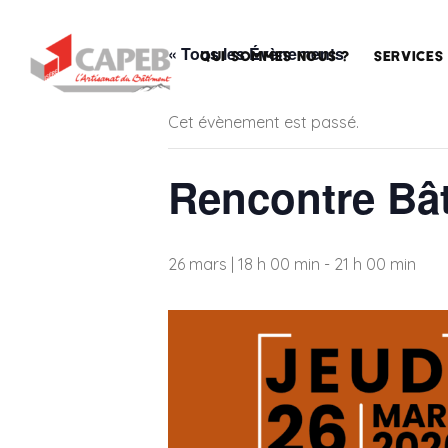
« Tous les Évènements
QUI SOMMES NOUS ?
SERVICES
Cet évènement est passé.
La
Accompa
Rencontre Bâ
CAPEB,
des entre
la
Sécurisat
Maison
de l’emplo
des
Artisans
26 mars | 18 h 00 min
-
21 h 00 min
Conseil
en
La
formation
CAPEB
nationale
Assistan
juridique
La
CAPEB
Qualifica
AURA
Service
La
techniqu
CAPEB,