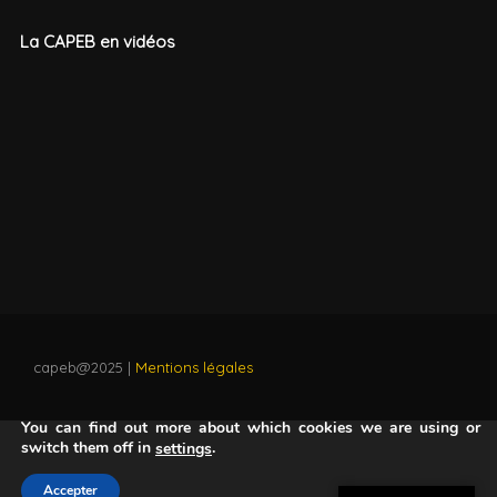
La CAPEB en vidéos
capeb@2025 |
Mentions légales
Nous utilisons des cookies pour vous offrir la meilleure
expérience sur notre site.
You can find out more about which cookies we are using or
switch them off in
.
settings
00:00
Accepter